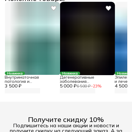
Новинка
Новинка
Новинк
Внутриматочная
Дегенеративные
Эпилепс
патология и
заболевания
и лечен
3 500 ₽
хирургическое лечение
5 000 ₽
позвоночника:
4 500 ₽
6 500 ₽
−
23
%
дифференцированный
подход к диагностике и
лечению. Консенсус
невролога и
нейрохирурга
Получите скидку 10%
Подпишитесь на наши акции и новости и
получите скидку на следующий заказ. А за