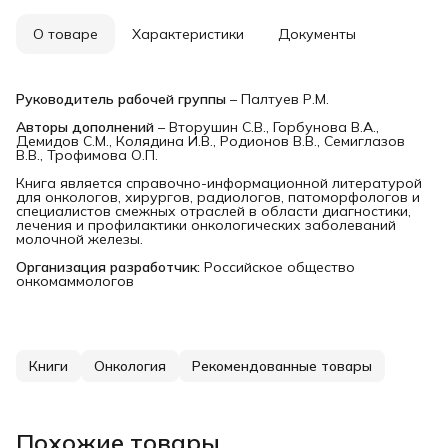
О товаре
Характеристики
Документы
Руководитель рабочей группы
– Палтуев Р.М.
Авторы дополнений
– Вторушин С.В., Горбунова В.А.,
Демидов С.М., Колядина И.В., Родионов В.В., Семиглазов
В.В., Трофимова О.П.
Книга является справочно-информационной литературой
для онкологов, хирургов, радиологов, патоморфологов и
специалистов смежных отраслей в области диагностики,
лечения и профилактики онкологических заболеваний
молочной железы.
Организация разработчик:
Российское общество
онкомаммологов
Книги
Онкология
Рекомендованные товары
Похожие товары