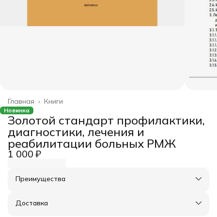
Главная
›
Книги
Новинка
Золотой стандарт профилактики,
диагностики, лечения и
реабилитации больных РМЖ
1 000 ₽
Преимущества
Оплата частями в Сплит
Доставка в пункты выдачи или до двери
Доставка
Удобный возврат