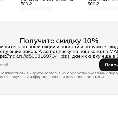
выводящих
500 ₽
Федерации: Методические
500 ₽
заболеваний мо
рекомендации
Получите скидку 10%
ишитесь на наши акции и новости и получите скид
едующий заказ. А за подписку на наш канал в М
tps://max.ru/id5003169734_biz ), даем скидку еще в
Подпи
Подписаться», вы даете согласие на обработку указанных пер
целях получения информационной и рекламной рассылки