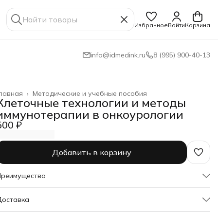
Избранное
Войти
Корзина
info@idmedink.ru
8 (995) 900-40-13
лавная
›
Методические и учебные пособия
Клеточные технологии и методы
иммунотерапии в онкоурологии
500 ₽
Добавить в корзину
Преимущества
Оплата частями в Сплит
Доставка
Доставка в пункты выдачи или до двери
Удобный возврат