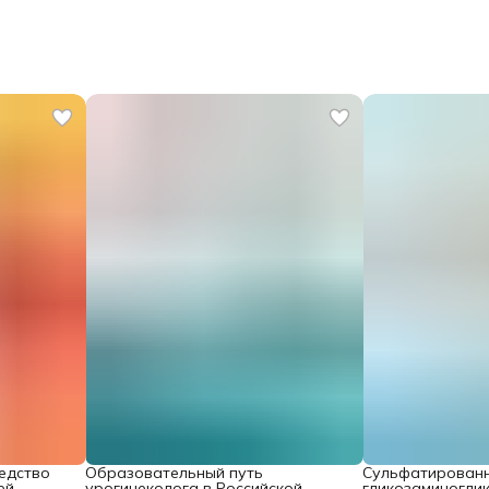
едство
Образовательный путь
Сульфатирован
ей
урогинеколога в Российской
гликозаминогли