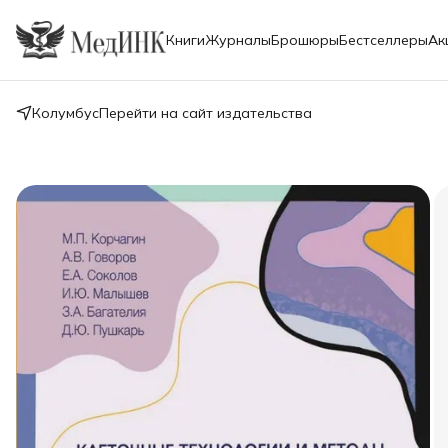
Книги
Журналы
Брошюры
Бестселлеры
Ак
Колумбус
Перейти на сайт издательства