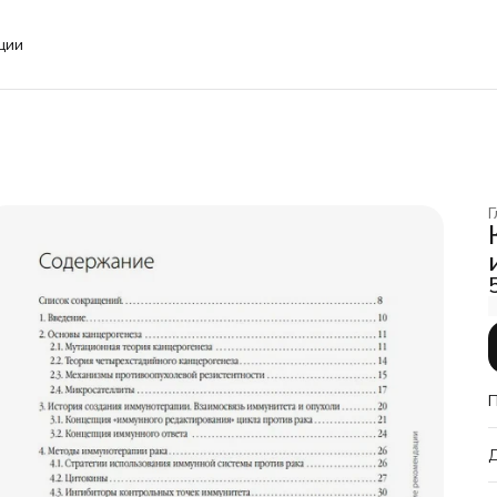
ции
Г