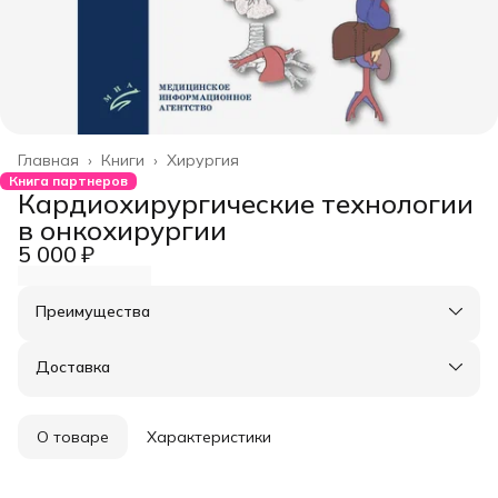
Главная
›
Книги
›
Хирургия
Книга партнеров
Кардиохирургические технологии
в онкохирургии
5 000 ₽
Преимущества
Оплата частями в Сплит
Доставка в пункты выдачи или до двери
Доставка
Удобный возврат
О товаре
Характеристики