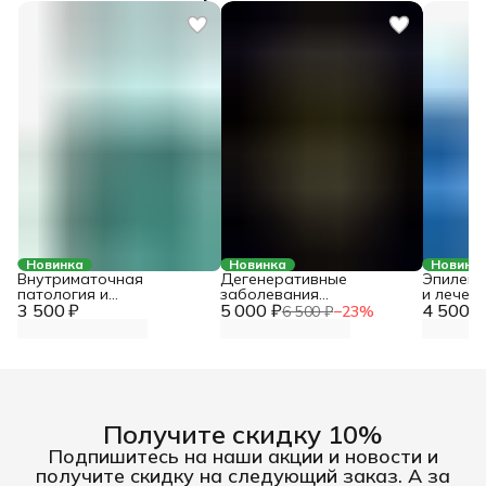
Новинка
Новинка
Новинк
Внутриматочная
Дегенеративные
Эпилепс
патология и
заболевания
и лечен
3 500 ₽
хирургическое лечение
5 000 ₽
позвоночника:
4 500 ₽
6 500 ₽
−
23
%
дифференцированный
подход к диагностике и
лечению. Консенсус
невролога и
нейрохирурга
Получите скидку 10%
Подпишитесь на наши акции и новости и
получите скидку на следующий заказ. А за