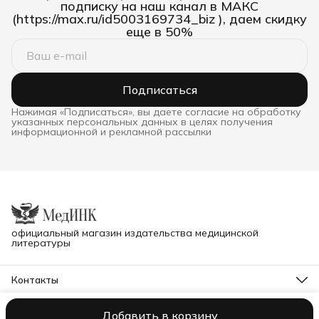
подписку на наш канал в МАКС
(https://max.ru/id5003169734_biz ), даем скидку
еще в 50%
Подписаться
Нажимая «Подписаться», вы даете согласие на обработку
указанных персональных данных в целях получения
информационной и рекламной рассылки
официальный магазин издательства медицинской
литературы
Контакты
Телефон
8 (995) 900-40-13
Добавить в корзину
ИП Ковалев В.Н.
Оплата
Доставка
Правила возврата
Реквизит
Режим работы