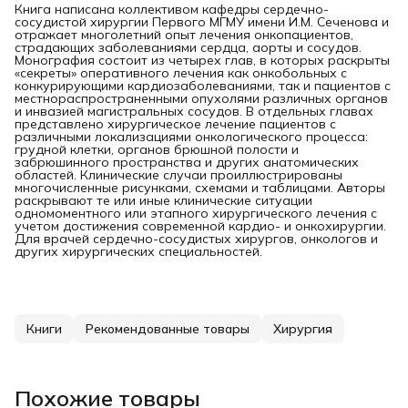
Книга написана коллективом кафедры сердечно-
сосудистой хирургии Первого МГМУ имени И.М. Сеченова и
отражает многолетний опыт лечения онкопациентов,
страдающих заболеваниями сердца, аорты и сосудов.
Монография состоит из четырех глав, в которых раскрыты
«секреты» оперативного лечения как онкобольных с
конкурирующими кардиозаболеваниями, так и пациентов с
местнораспространенными опухолями различных органов
и инвазией магистральных сосудов. В отдельных главах
представлено хирургическое лечение пациентов с
различными локализациями онкологического процесса:
грудной клетки, органов брюшной полости и
забрюшинного пространства и других анатомических
областей. Клинические случаи проиллюстрированы
многочисленные рисунками, схемами и таблицами. Авторы
раскрывают те или иные клинические ситуации
одномоментного или этапного хирургического лечения с
учетом достижения современной кардио- и онкохирургии.
Для врачей сердечно-сосудистых хирургов, онкологов и
других хирургических специальностей.
Книги
Рекомендованные товары
Хирургия
Похожие товары