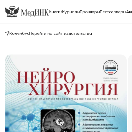
Книги
Журналы
Брошюры
Бестселлеры
Ак
Колумбус
Перейти на сайт издательства