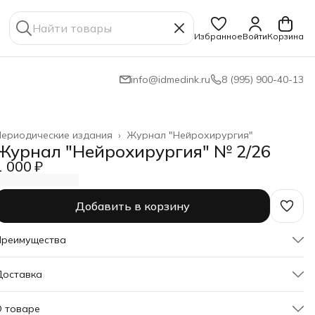
Избранное
Войти
Корзина
info@idmedink.ru
8 (995) 900-40-13
ериодические издания
›
Журнал "Нейрохирургия"
лавная
›
Журнал "Нейрохирургия" № 2/26
1 000 ₽
Добавить в корзину
Преимущества
Оплата частями в Сплит
Доставка
Доставка в пункты выдачи или до двери
Удобный возврат
О товаре