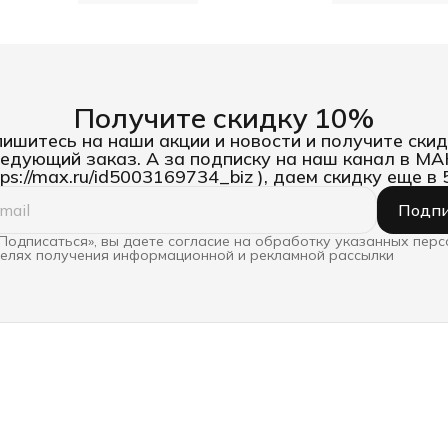
Получите скидку 10%
ишитесь на наши акции и новости и получите скид
едующий заказ. А за подписку на наш канал в М
tps://max.ru/id5003169734_biz ), даем скидку еще в
1
р
Подпи
В
п
Подписаться», вы даете согласие на обработку указанных пер
целях получения информационной и рекламной рассылки
П
н
Ж
ж
р
д
э
ц
ж
п
и
S