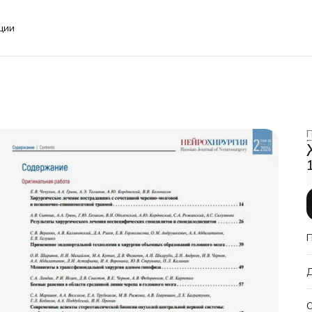
ции
П
Г