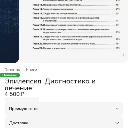
Главная
›
Книги
Новинка
Эпилепсия. Диагностика и
лечение
4 500 ₽
Преимущества
Оплата частями в Сплит
Доставка в пункты выдачи или до двери
Доставка
Удобный возврат