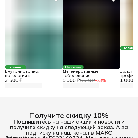
Новинк
Новинка
Новинка
Внутриматочная
Дегенеративные
Золотой
патология и
заболевания
профила
3 500 ₽
хирургическое лечение
5 000 ₽
позвоночника:
1 000 ₽
диагност
6 500 ₽
−
23
%
дифференцированный
реабили
подход к диагностике и
РМЖ
лечению. Консенсус
невролога и
нейрохирурга
Получите скидку 10%
Подпишитесь на наши акции и новости и
получите скидку на следующий заказ. А за
подписку на наш канал в МАКС