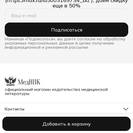
(https://max.ru/id5003169734_biz ), даем скидку
еще в 50%
Подписаться
Нажимая «Подписаться», вы даете согласие на обработку
указанных персональных данных в целях получения
информационной и рекламной рассылки
официальный магазин издательства медицинской
литературы
Контакты
Телефон
8 (995) 900-40-13
Добавить в корзину
ИП Ковалев В.Н.
Оплата
Доставка
Правила возврата
Реквизит
Режим работы
ПН-ВС, с 10 до 22
Эл. почта